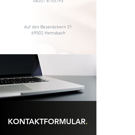
06201 8753793
Auf den Besenäckern 21
69502 Hemsbach
KONTAKTFORMULAR
.